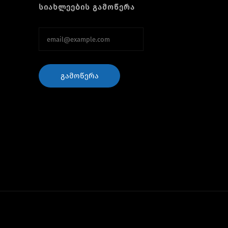
სიახლეების გამოწერა
ᲒᲐᲛᲝᲬᲔᲠᲐ