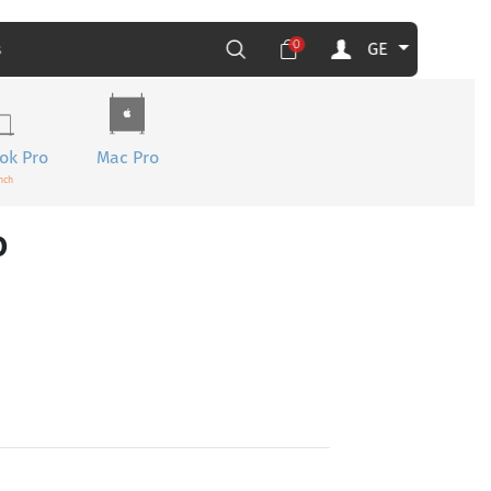
0
GE
s
ok Pro
Mac Pro
nch
o