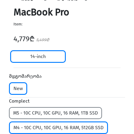
MacBook Pro
Item:
4,779₾
5,499₾
14-inch
მდგომარეობა
New
Complect
M5 - 10C CPU, 10C GPU, 16 RAM, 1TB SSD
M4 - 10C CPU, 10C GPU, 16 RAM, 512GB SSD