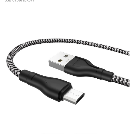
USB Cable (BX39)
Chargers & Cables
Headphones