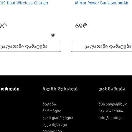
US Dual Wireless Charger
Mirror Power Bank 5000mAh
9₾
69₾
კალათაში დამატება
კალათაში დამატება
გორიები
ჩვენს შესახებ
დახმარება
მიტანა
შპს აიფოუნს.ჯი
პირობები
ს/კ 204571604
უკან დაბრუნება
info@iland.ge
ჩვენ შესახებ
ბრენდები