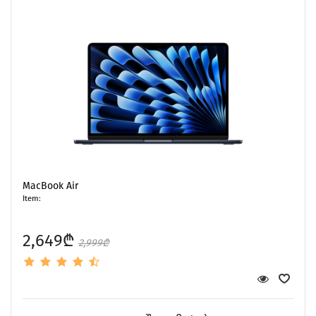
MacBook Air
Item:
2,649₾
2,999₾