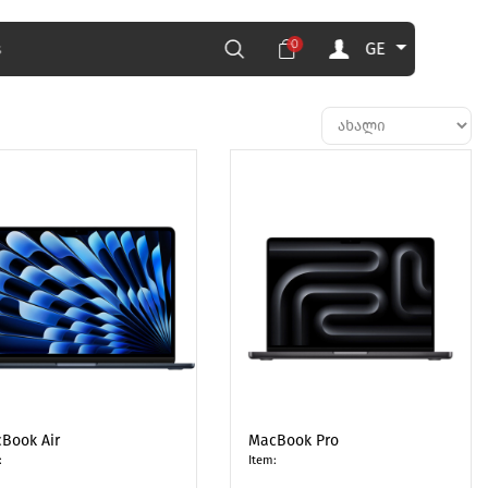
0
GE
s
Book Air
MacBook Pro
:
Item: