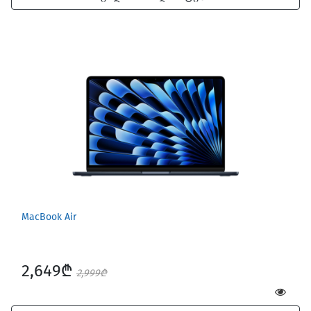
MacBook Air
2,649₾
2,999₾