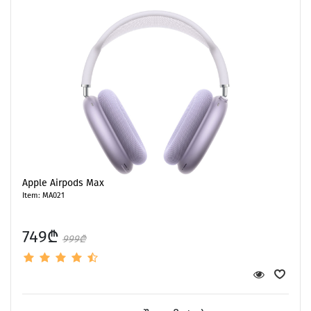
Apple Airpods Max
Item: MA021
749₾
999₾