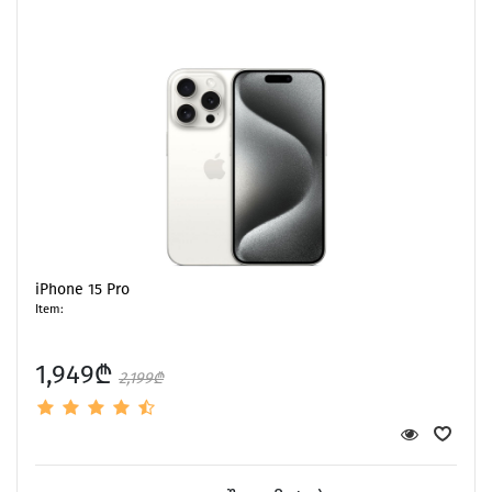
iPhone 15 Pro
Item:
1,949₾
2,199₾