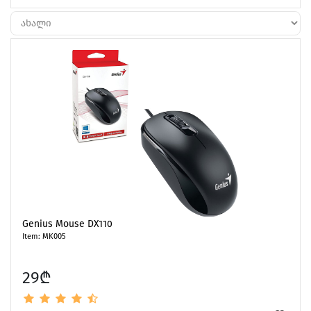
Chargers & Cables
Headphones
Genius Mouse DX110
Item: MK005
29₾