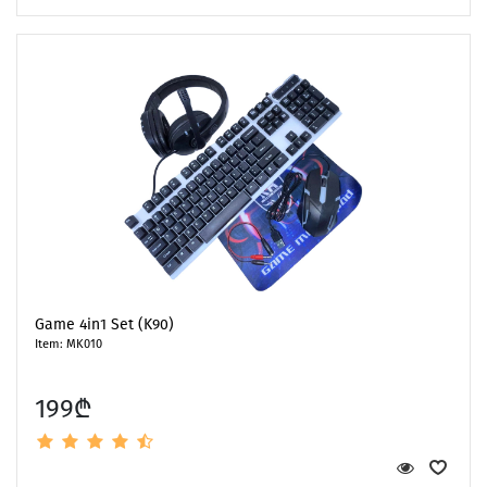
Game 4in1 Set (K90)
Item: MK010
199₾