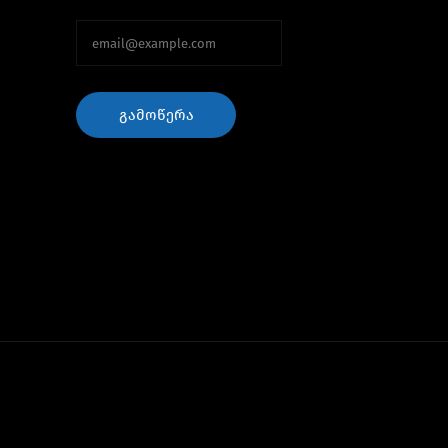
ᲒᲐᲛᲝᲬᲔᲠᲐ