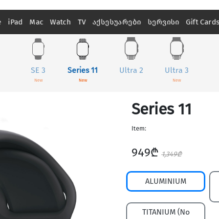
e
iPad
Mac
Watch
TV
აქსესუარები
სერვისი
Gift Card
SE 3
Series 11
Ultra 2
Ultra 3
New
New
New
Series 11
Item:
949₾
1,349₾
ALUMINIUM
TITANIUM (No