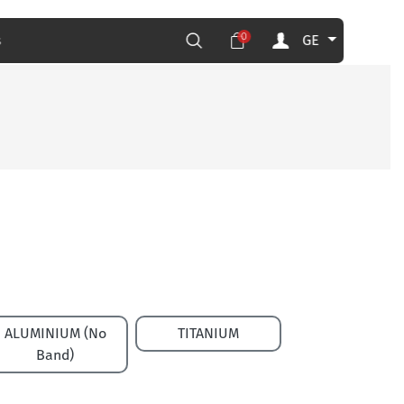
0
GE
s
ALUMINIUM (No
TITANIUM
Band)