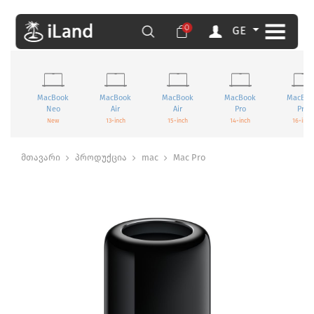
0
GE
MacBook
MacBook
MacBook
MacBook
MacBoo
Neo
Air
Air
Pro
Pro
New
13-inch
15-inch
14-inch
16-inch
მთავარი
პროდუქცია
mac
Mac Pro