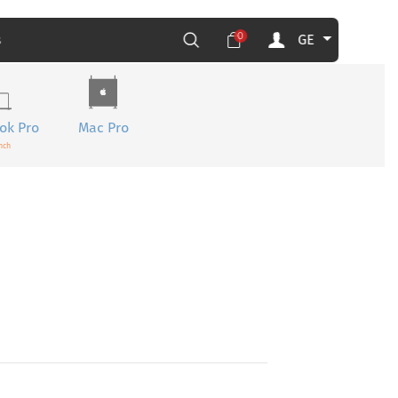
0
GE
s
ok Pro
Mac Pro
nch