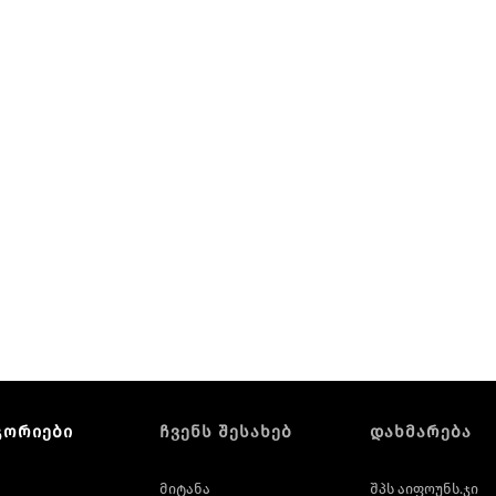
გორიები
ჩვენს შესახებ
დახმარება
მიტანა
შპს აიფოუნს.ჯი