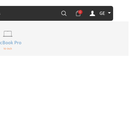
0
GE
s
cBook Pro
16-inch