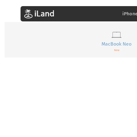
iPhon
MacBook Neo
New