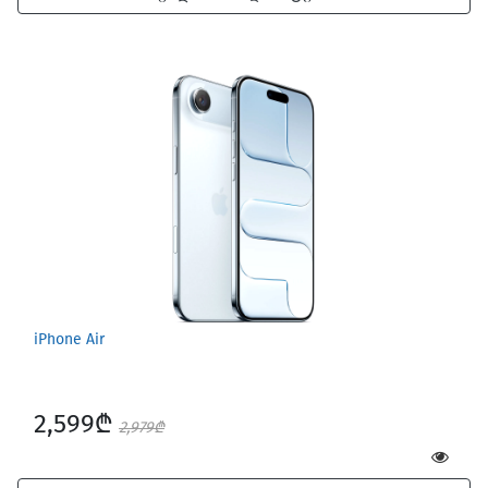
iPhone Air
2,599₾
2,979₾