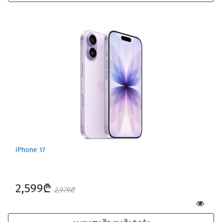
iPhone 17
2,599₾
2,979₾