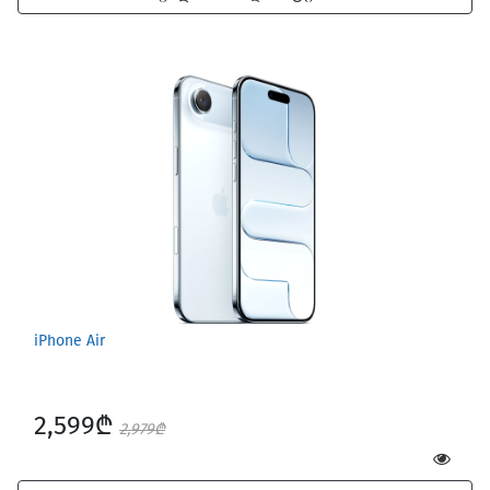
iPhone Air
2,599₾
2,979₾