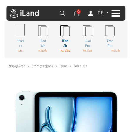
0
GE
iPad
iPad
iPad
iPad
iPad
11
Air
Air
Pro
Pro
A16
M3 Chip
M4 Chip
M4 chip
M5 chip
მთავარი
პროდუქცია
ipad
iPad Air