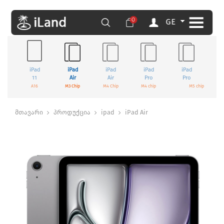
0
GE
iPad
iPad
iPad
iPad
iPad
11
Air
Air
Pro
Pro
A16
M3 Chip
M4 Chip
M4 chip
M5 chip
მთავარი
პროდუქცია
ipad
iPad Air