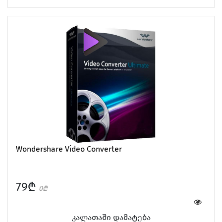
AirTag & Accessories
Screen Protectors
Wondershare Video Converter
79₾
0₾
Software
Games for Mac
კალათაში დამატება