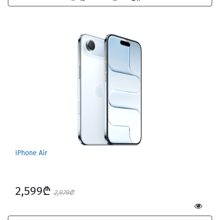
iPhone Air
2,599₾
2,979₾