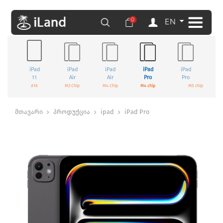
0
EN
iPad
iPad
iPad
iPad
iPad
11
Air
Air
Pro
Pro
A16
M3 Chip
M4 Chip
M4 chip
M5 chip
მთავარი
პროდუქცია
ipad
iPad Pro