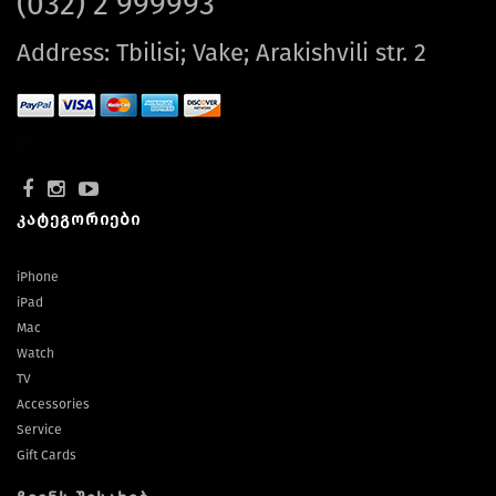
(032) 2 999993
Address: Tbilisi; Vake; Arakishvili str. 2
კატეგორიები
iPhone
iPad
Mac
Watch
TV
Accessories
Service
Gift Cards