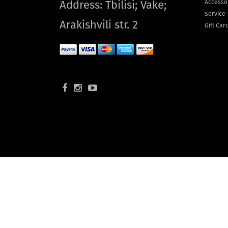
Address: Tbilisi; Vake;
Accesso
Service
Arakishvili str. 2
Gift Car